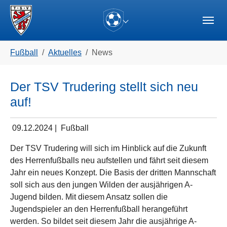
Skip to main navigation
Zum Hauptinhalt springen
Skip to page footer
(current)
Sie sind hier:
Fußball
Aktuelles
News
Der TSV Trudering stellt sich neu
auf!
09.12.2024
|
Fußball
Der TSV Trudering will sich im Hinblick auf die Zukunft
des Herrenfußballs neu aufstellen und fährt seit diesem
Jahr ein neues Konzept. Die Basis der dritten Mannschaft
soll sich aus den jungen Wilden der ausjährigen A-
Jugend bilden. Mit diesem Ansatz sollen die
Jugendspieler an den Herrenfußball herangeführt
werden. So bildet seit diesem Jahr die ausjährige A-