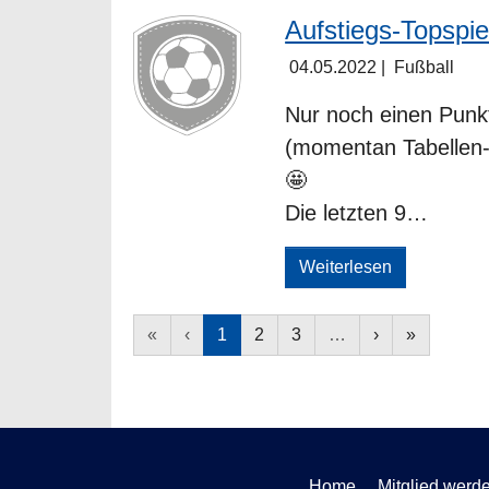
Aufstiegs-Topspie
04.05.2022
|
Fußball
Nur noch einen Punk
(momentan Tabellen-
🤩
Die letzten 9…
Weiterlesen
«
‹
1
2
3
…
›
»
Home
Mitglied werd