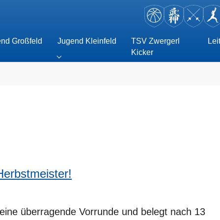
nd Großfeld
Jugend Kleinfeld
TSV Zwergerl
Lei
Kicker
erren"
enu for "Jugend Großfeld"
Submenu for "Jugend Kleinfeld"
erbstmeister!
 eine überragende Vorrunde und belegt nach 13