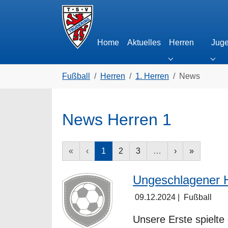
Skip to main navigation
Zum Hauptinhalt springen
Skip to page footer
Home
Aktuelles
Herren
Juge
Submenu for "H
Subm
Sie sind hier:
Fußball
Herren
1. Herren
News
News Herren 1
«
‹
1
2
3
…
›
»
Ungeschlagener H
09.12.2024
|
Fußball
Unsere Erste spielte