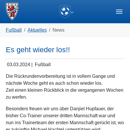
Skip to main navigation
Zum Hauptinhalt springen
Skip to page footer
(current)
Sie sind hier:
Fußball
Aktuelles
News
Es geht wieder los!!
03.03.2024
|
Fußball
Die Rückrundenvorbereitung ist in vollem Gange und
nächste Woche geht es auch schon wieder los.
Zeit einen kleinen Rückblick in die vergangenen Wochen
zu werfen.
Besonders freuen wir uns über Danjiel Hupfauer, der
bisher Co-Trainer unserer dritten Mannschaft war und
nun ins Trainerteam der ersten Mannschaft gerückt ist, wo
er zukünftig Michael Hachtel unterstützen wird.